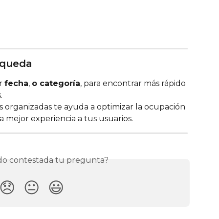
úsqueda
r 
fecha
, 
o categoría
, para encontrar más rápido 
.
s organizadas te ayuda a optimizar la ocupación 
a mejor experiencia a tus usuarios.
o contestada tu pregunta?
😞
😐
😃